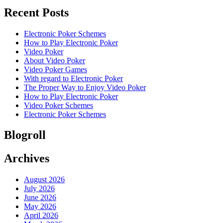
Recent Posts
Electronic Poker Schemes
How to Play Electronic Poker
Video Poker
About Video Poker
Video Poker Games
With regard to Electronic Poker
The Proper Way to Enjoy Video Poker
How to Play Electronic Poker
Video Poker Schemes
Electronic Poker Schemes
Blogroll
Archives
August 2026
July 2026
June 2026
May 2026
April 2026