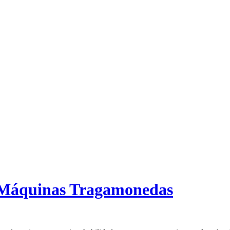
 Máquinas Tragamonedas