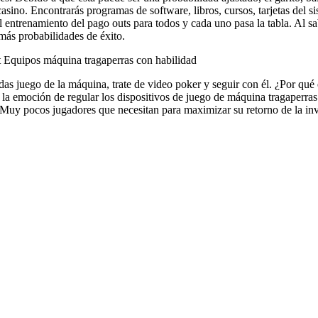
casino. Encontrarás programas de software, libros, cursos, tarjetas del s
l entrenamiento del pago outs para todos y cada uno pasa la tabla. Al sa
 más probabilidades de éxito.
et Equipos máquina tragaperras con habilidad
s juego de la máquina, trate de video poker y seguir con él. ¿Por qué
y la emoción de regular los dispositivos de juego de máquina tragaperra
 Muy pocos jugadores que necesitan para maximizar su retorno de la inv