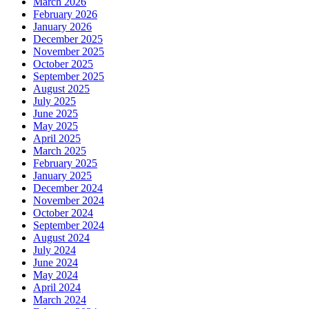
March 2026
February 2026
January 2026
December 2025
November 2025
October 2025
September 2025
August 2025
July 2025
June 2025
May 2025
April 2025
March 2025
February 2025
January 2025
December 2024
November 2024
October 2024
September 2024
August 2024
July 2024
June 2024
May 2024
April 2024
March 2024