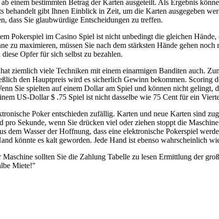
 ab einem bestimmten Betrag der Karten ausgeteilt. Als Ergebnis könne
ts behandelt gibt Ihnen Einblick in Zeit, um die Karten ausgegeben wer
en, dass Sie glaubwürdige Entscheidungen zu treffen.
em Pokerspiel im Casino Spiel ist nicht unbedingt die gleichen Hände, d
ne zu maximieren, müssen Sie nach dem stärksten Hände gehen noch r
diese Opfer für sich selbst zu bezahlen.
 hat ziemlich viele Techniken mit einem einarmigen Banditen auch. Z
ßlich den Hauptpreis wird es sicherlich Gewinn bekommen. Scoring de
Wenn Sie spielten auf einem Dollar am Spiel und können nicht gelingt,
nem US-Dollar $ .75 Spiel ist nicht dasselbe wie 75 Cent für ein Viert
lektronische Poker entschieden zufällig. Karten und neue Karten sind z
d pro Sekunde, wenn Sie drücken viel oder ziehen stoppt die Maschine
us dem Wasser der Hoffnung, dass eine elektronische Pokerspiel werd
and könnte es kalt geworden. Jede Hand ist ebenso wahrscheinlich wie 
 Maschine sollten Sie die Zahlung Tabelle zu lesen Ermittlung der großz
albe Miete!"