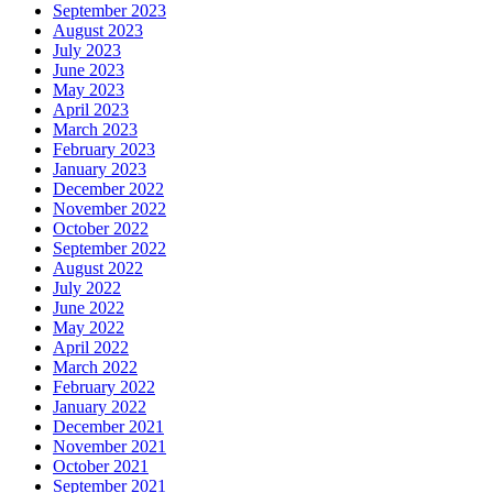
September 2023
August 2023
July 2023
June 2023
May 2023
April 2023
March 2023
February 2023
January 2023
December 2022
November 2022
October 2022
September 2022
August 2022
July 2022
June 2022
May 2022
April 2022
March 2022
February 2022
January 2022
December 2021
November 2021
October 2021
September 2021