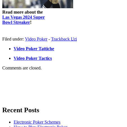
Read more about the
Las Vegas 2024 Super
Bowl Streaker
!
Filed under:
Video Poker
-
Trackback
Uri
Video Poker Tattiche
Video Poker Tactics
Comments are closed.
Recent Posts
Electronic Poker Schemes