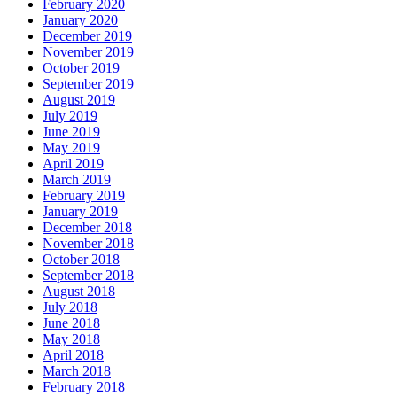
February 2020
January 2020
December 2019
November 2019
October 2019
September 2019
August 2019
July 2019
June 2019
May 2019
April 2019
March 2019
February 2019
January 2019
December 2018
November 2018
October 2018
September 2018
August 2018
July 2018
June 2018
May 2018
April 2018
March 2018
February 2018