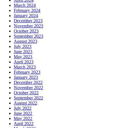
April 2024
March 2024
February 2024
January 2024
December 2023
November 2023
October 2023
September 2023
August 2023
July 2023
June 2023
May 2023
April 2023
March 2023
February 2023
January 2023
December 2022
November 2022
October 2022
September 2022
August 2022
July 2022
June 2022
May 2022
April 2022