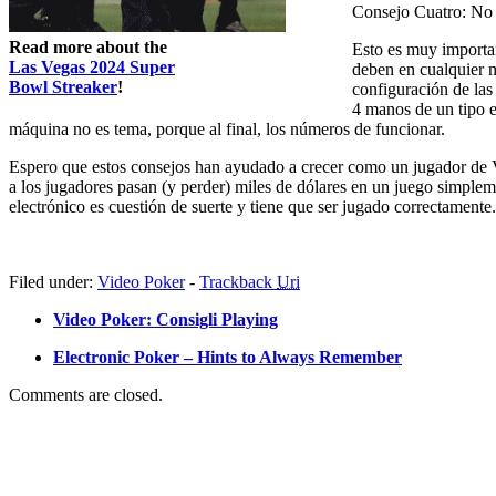
Consejo Cuatro: No
Read more about the
Esto es muy importan
Las Vegas 2024 Super
deben en cualquier m
Bowl Streaker
!
configuración de las
4 manos de un tipo e
máquina no es tema, porque al final, los números de funcionar.
Espero que estos consejos han ayudado a crecer como un jugador de 
a los jugadores pasan (y perder) miles de dólares en un juego simpl
electrónico es cuestión de suerte y tiene que ser jugado correctamente.
Filed under:
Video Poker
-
Trackback
Uri
Video Poker: Consigli Playing
Electronic Poker – Hints to Always Remember
Comments are closed.