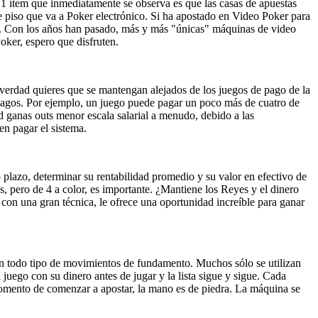
 1 ítem que inmediatamente se observa es que las casas de apuestas
e piso que va a Poker electrónico. Si ha apostado en Video Poker para
es. Con los años han pasado, más y más "únicas" máquinas de video
oker, espero que disfruten.
verdad quieres que se mantengan alejados de los juegos de pago de la
 pagos. Por ejemplo, un juego puede pagar un poco más de cuatro de
d ganas outs menor escala salarial a menudo, debido a las
en pagar el sistema.
 plazo, determinar su rentabilidad promedio y su valor en efectivo de
, pero de 4 a color, es importante. ¿Mantiene los Reyes y el dinero
con una gran técnica, le ofrece una oportunidad increíble para ganar
n todo tipo de movimientos de fundamento. Muchos sólo se utilizan
l juego con su dinero antes de jugar y la lista sigue y sigue. Cada
omento de comenzar a apostar, la mano es de piedra. La máquina se