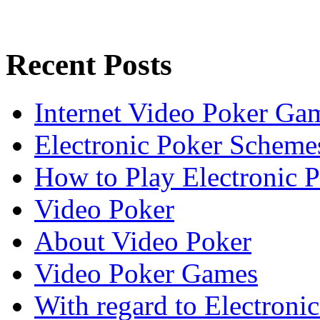
Recent Posts
Internet Video Poker Gam
Electronic Poker Scheme
How to Play Electronic 
Video Poker
About Video Poker
Video Poker Games
With regard to Electroni