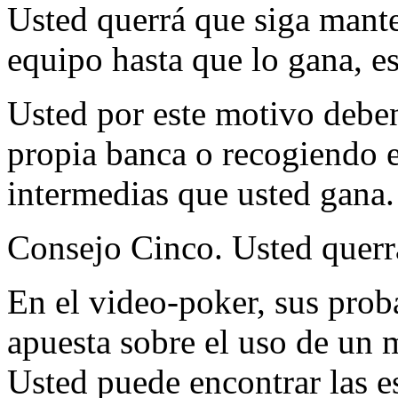
Usted querrá que siga mante
equipo hasta que lo gana, es
Usted por este motivo deben
propia banca o recogiendo e
intermedias que usted gana.
Consejo Cinco. Usted querrá
En el video-poker, sus prob
apuesta sobre el uso de un m
Usted puede encontrar las e