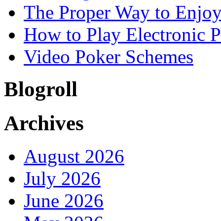
The Proper Way to Enjoy
How to Play Electronic 
Video Poker Schemes
Blogroll
Archives
August 2026
July 2026
June 2026