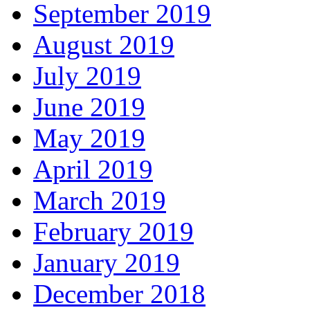
September 2019
August 2019
July 2019
June 2019
May 2019
April 2019
March 2019
February 2019
January 2019
December 2018