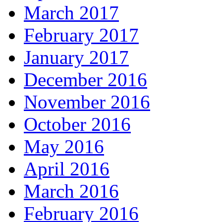
March 2017
February 2017
January 2017
December 2016
November 2016
October 2016
May 2016
April 2016
March 2016
February 2016