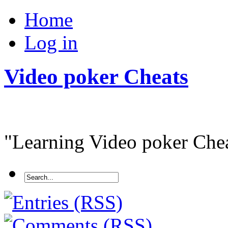
Home
Log in
Video poker Cheats
"Learning Video poker Cheat