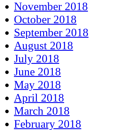
November 2018
October 2018
September 2018
August 2018
July 2018
June 2018
May 2018
April 2018
March 2018
February 2018