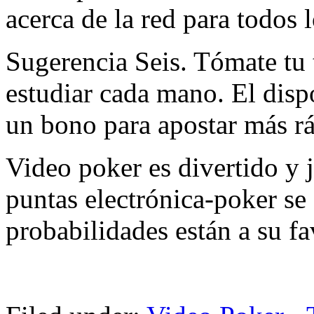
acerca de la red para todos 
Sugerencia Seis. Tómate tu
estudiar cada mano. El dispo
un bono para apostar más rá
Video poker es divertido y 
puntas electrónica-poker se
probabilidades están a su fa