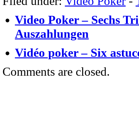
Filed under:
Video Poker
-
Video Poker – Sechs Tri
Auszahlungen
Vidéo poker – Six astuc
Comments are closed.