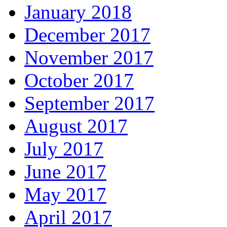
January 2018
December 2017
November 2017
October 2017
September 2017
August 2017
July 2017
June 2017
May 2017
April 2017