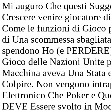
Mi auguro Che questi Sugg
Crescere venire giocatore di
Come le funzioni di Gioco 
di Una scommessa sbagliata 
spendono Ho (e PERDERE) m
Gioco delle Nazioni Unite 
Macchina aveva Una Stata 
Colpire. Non vengono intra
Elettronico Che Poker e Ques
DEVE Essere svolto in Mod