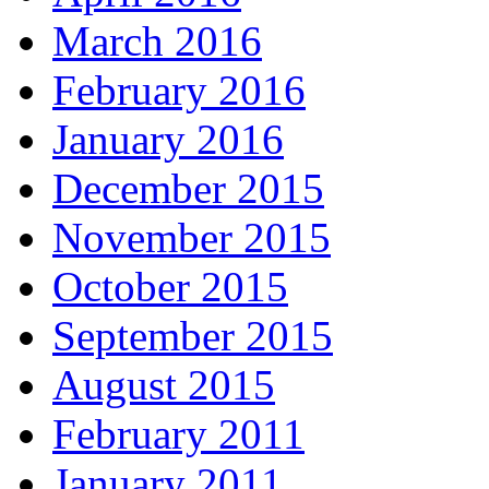
March 2016
February 2016
January 2016
December 2015
November 2015
October 2015
September 2015
August 2015
February 2011
January 2011