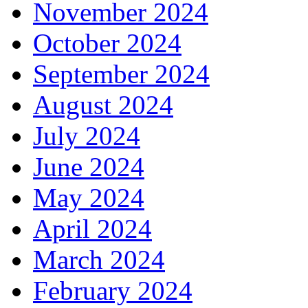
November 2024
October 2024
September 2024
August 2024
July 2024
June 2024
May 2024
April 2024
March 2024
February 2024