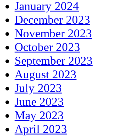
January 2024
December 2023
November 2023
October 2023
September 2023
August 2023
July 2023
June 2023
May 2023
April 2023