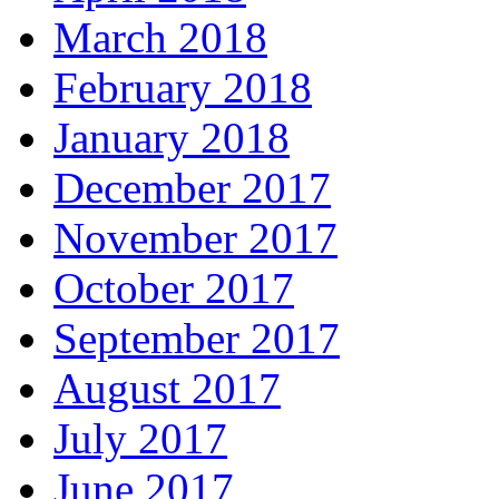
March 2018
February 2018
January 2018
December 2017
November 2017
October 2017
September 2017
August 2017
July 2017
June 2017