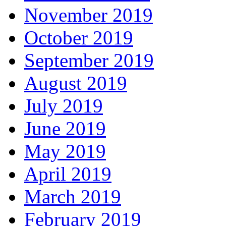
November 2019
October 2019
September 2019
August 2019
July 2019
June 2019
May 2019
April 2019
March 2019
February 2019