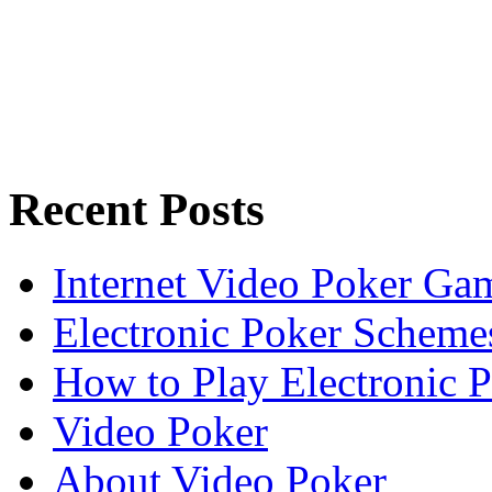
Recent Posts
Internet Video Poker Gam
Electronic Poker Scheme
How to Play Electronic 
Video Poker
About Video Poker