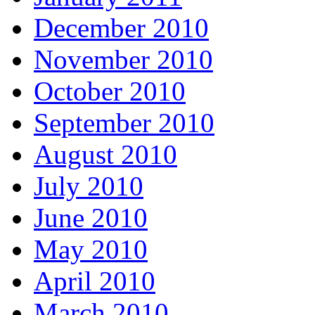
December 2010
November 2010
October 2010
September 2010
August 2010
July 2010
June 2010
May 2010
April 2010
March 2010