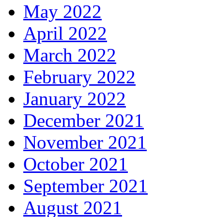
May 2022
April 2022
March 2022
February 2022
January 2022
December 2021
November 2021
October 2021
September 2021
August 2021