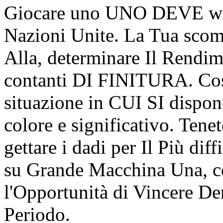
Giocare uno UNO DEVE win
Nazioni Unite. La Tua scom
Alla, determinare Il Rendim
contanti DI FINITURA. Cos
situazione in CUI SI dispon
colore e significativo. Tenet
gettare i dadi per Il Più dif
su Grande Macchina Una, co
l'Opportunità di Vincere 
Periodo.