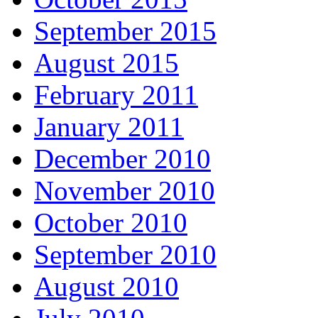
September 2015
August 2015
February 2011
January 2011
December 2010
November 2010
October 2010
September 2010
August 2010