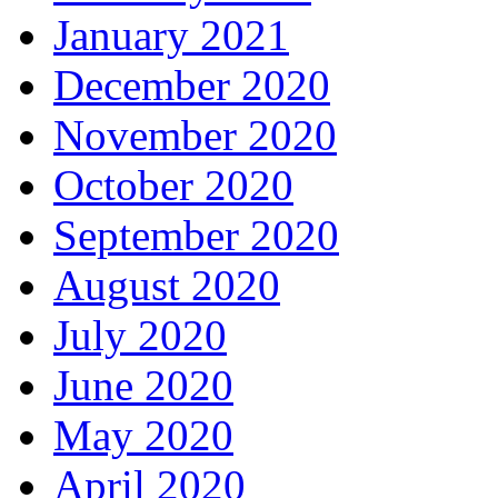
January 2021
December 2020
November 2020
October 2020
September 2020
August 2020
July 2020
June 2020
May 2020
April 2020