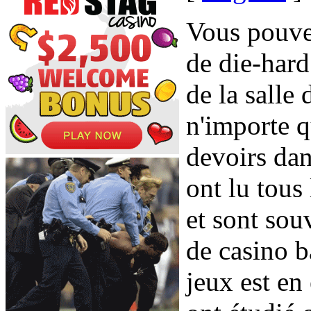
Vous pouve
de die-hard
de la salle
n'importe qu
devoirs dan
ont lu tous 
et sont sou
de casino b
jeux est en