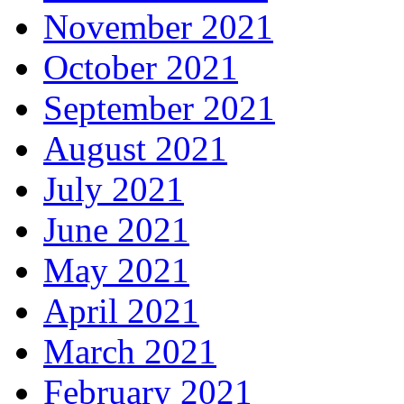
November 2021
October 2021
September 2021
August 2021
July 2021
June 2021
May 2021
April 2021
March 2021
February 2021