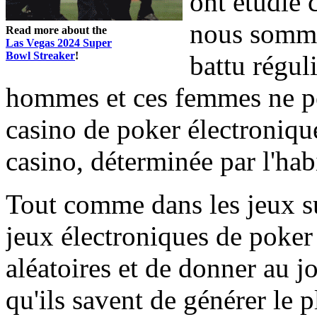
ont étudié 
nous somme
Read more about the
Las Vegas 2024 Super
Bowl Streaker
!
battu régul
hommes et ces femmes ne pe
casino de poker électroniqu
casino, déterminée par l'habi
Tout comme dans les jeux su
jeux électroniques de poker 
aléatoires et de donner au jo
qu'ils savent de générer le pl