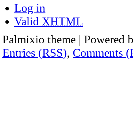
Log in
Valid
XHTML
Palmixio theme | Powered 
Entries (RSS)
,
Comments (