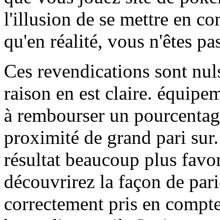
l'illusion de se mettre en c
qu'en réalité, vous n'êtes pa
Ces revendications sont nuls
raison en est claire. équipe
à rembourser un pourcentage
proximité de grand pari sur
résultat beaucoup plus favo
découvrirez la façon de pari
correctement pris en compte