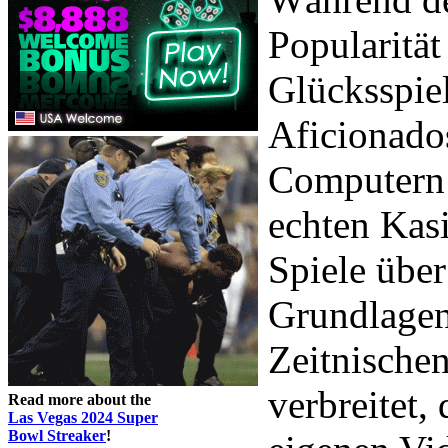
Popularität
Glücksspie
Aficionado
Computern 
echten Kas
Spiele über
Grundlagen 
Zeitnischen
verbreitet,
Read more about the
Las Vegas 2024 Super
Bowl Streaker
!