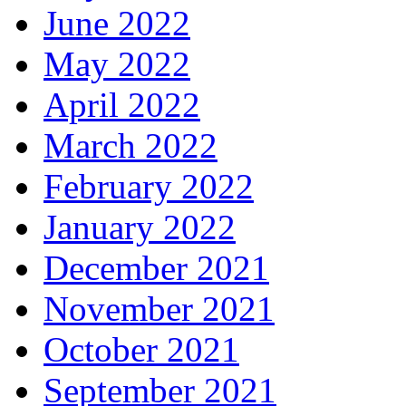
June 2022
May 2022
April 2022
March 2022
February 2022
January 2022
December 2021
November 2021
October 2021
September 2021