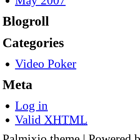
May 2007
Blogroll
Categories
Video Poker
Meta
Log in
Valid
XHTML
Palmixio theme | Powered 