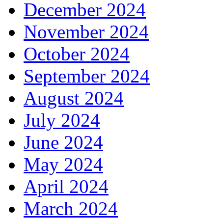
December 2024
November 2024
October 2024
September 2024
August 2024
July 2024
June 2024
May 2024
April 2024
March 2024