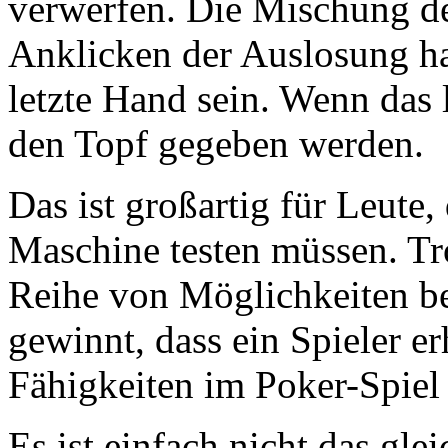
verwerfen. Die Mischung de
Anklicken der Auslosung ha
letzte Hand sein. Wenn das le
den Topf gegeben werden.
Das ist großartig für Leute,
Maschine testen müssen. Tro
Reihe von Möglichkeiten bet
gewinnt, dass ein Spieler er
Fähigkeiten im Poker-Spiel
Es ist einfach nicht das gle