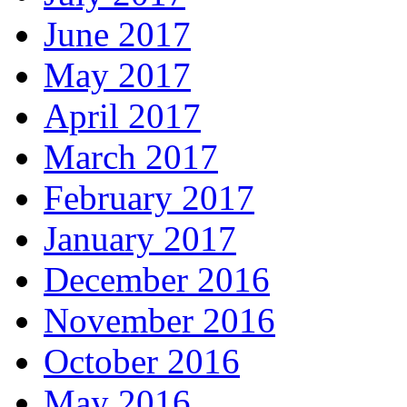
June 2017
May 2017
April 2017
March 2017
February 2017
January 2017
December 2016
November 2016
October 2016
May 2016