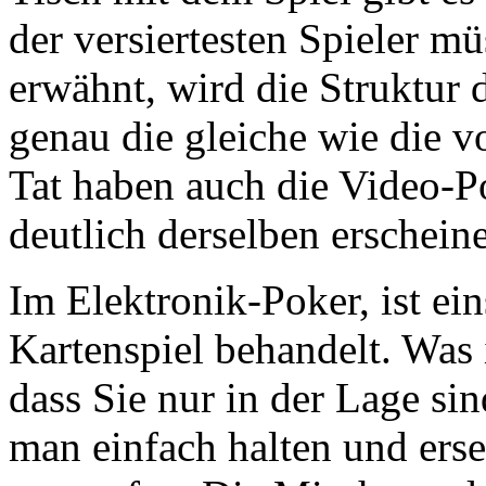
der versiertesten Spieler m
erwähnt, wird die Struktur 
genau die gleiche wie die v
Tat haben auch die Video-Po
deutlich derselben erschein
Im Elektronik-Poker, ist ei
Kartenspiel behandelt. Was i
dass Sie nur in der Lage sin
man einfach halten und erse