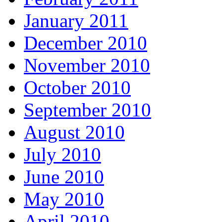
January 2011
December 2010
November 2010
October 2010
September 2010
August 2010
July 2010
June 2010
May 2010
April 2010