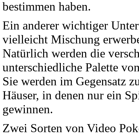
bestimmen haben.
Ein anderer wichtiger Unters
vielleicht Mischung erwerb
Natürlich werden die vers
unterschiedliche Palette 
Sie werden im Gegensatz zu
Häuser, in denen nur ein Sp
gewinnen.
Zwei Sorten von Video Pok