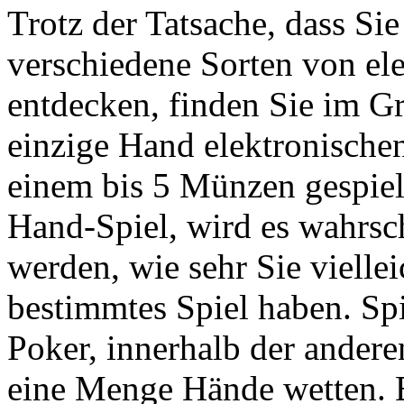
Trotz der Tatsache, dass Si
verschiedene Sorten von ele
entdecken, finden Sie im G
einzige Hand elektronischen
einem bis 5 Münzen gespielt
Hand-Spiel, wird es wahrsc
werden, wie sehr Sie viellei
bestimmtes Spiel haben. Sp
Poker, innerhalb der anderen
eine Menge Hände wetten. E