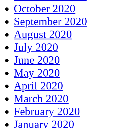
October 2020
September 2020
August 2020
July 2020
June 2020
May 2020
April 2020
March 2020
February 2020
January 2020