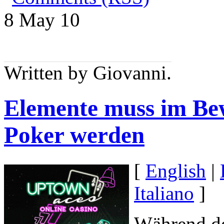
8 May
10
Written by Giovanni.
Elemente muss im Bew
Poker werden
[
English
|
Italiano
]
Während d