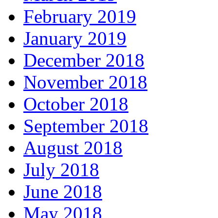
February 2019
January 2019
December 2018
November 2018
October 2018
September 2018
August 2018
July 2018
June 2018
May 2018