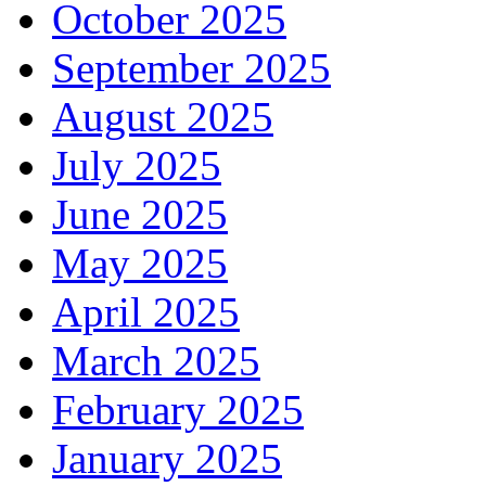
October 2025
September 2025
August 2025
July 2025
June 2025
May 2025
April 2025
March 2025
February 2025
January 2025