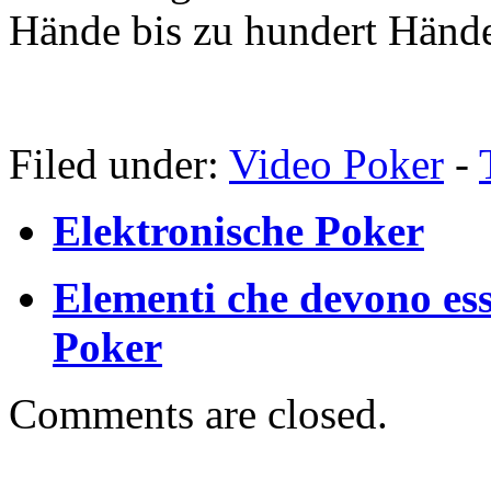
Hände bis zu hundert Händ
Filed under:
Video Poker
-
Elektronische Poker
Elementi che devono ess
Poker
Comments are closed.