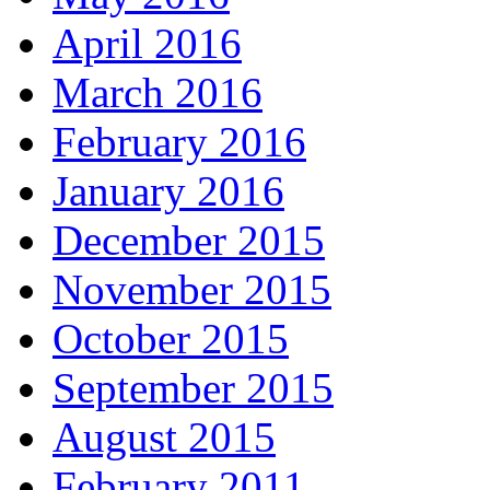
April 2016
March 2016
February 2016
January 2016
December 2015
November 2015
October 2015
September 2015
August 2015
February 2011