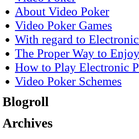
About Video Poker
Video Poker Games
With regard to Electroni
The Proper Way to Enjoy
How to Play Electronic 
Video Poker Schemes
Blogroll
Archives