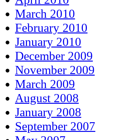
March 2010
February 2010
January 2010
December 2009
November 2009
March 2009
August 2008
January 2008
September 2007