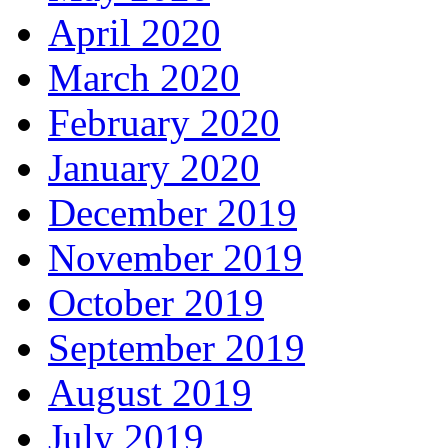
April 2020
March 2020
February 2020
January 2020
December 2019
November 2019
October 2019
September 2019
August 2019
July 2019