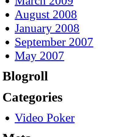
March 2009
August 2008
January 2008
September 2007
May 2007
Blogroll
Categories
Video Poker