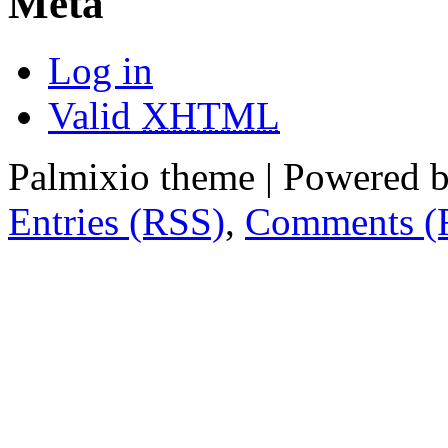
Meta
Log in
Valid
XHTML
Palmixio theme | Powered 
Entries (RSS)
,
Comments (