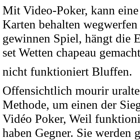
Mit Video-Poker, kann eine 
Karten behalten wegwerfen 
gewinnen Spiel, hängt die E
set Wetten chapeau gemacht
nicht funktioniert Bluffen.
Offensichtlich mourir uralt
Methode, um einen der Sieg
Vidéo Poker, Weil funktioni
haben Gegner. Sie werden 