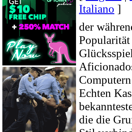
Italiano
]
der währe
Popularität
Glücksspie
Aficionado
Computern 
Echten Kas
bekannteste
die die Gr