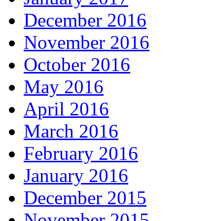
December 2016
November 2016
October 2016
May 2016
April 2016
March 2016
February 2016
January 2016
December 2015
November 2015