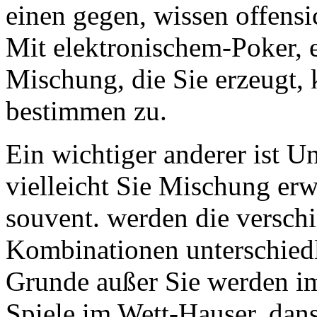
einen gegen, wissen offensic
Mit elektronischem-Poker, 
Mischung, die Sie erzeugt,
bestimmen zu.
Ein wichtiger anderer ist Un
vielleicht Sie Mischung er
souvent. werden die versch
Kombinationen unterschie
Grunde außer Sie werden i
Spiele im Wett-Hauser, dans