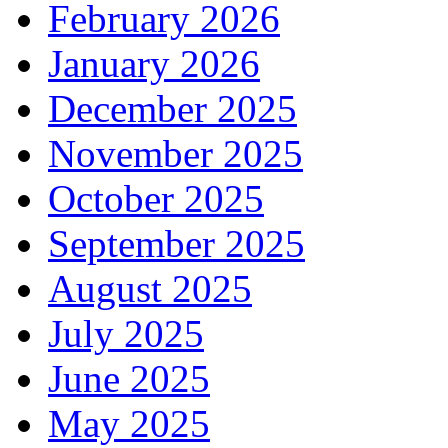
February 2026
January 2026
December 2025
November 2025
October 2025
September 2025
August 2025
July 2025
June 2025
May 2025